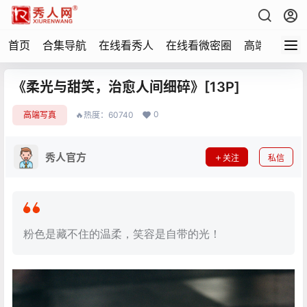
首页
合集导航
在线看秀人
在线看微密圈
高端写真
《柔光与甜笑，治愈人间细碎》[13P]
0
高端写真
🔥热度：60740
秀人官方
关注
私信
粉色是藏不住的温柔，笑容是自带的光！