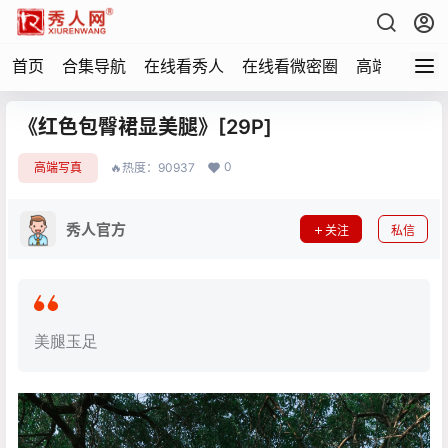
首页
合集导航
在线看秀人
在线看微密圈
高端写真
《红色包臀裙显美腿》[29P]
0
高端写真
🔥热度：90937
秀人官方
关注
私信
美腿玉足