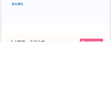
永久绅士
点点赞赏，手留余香
给TA打赏
还没有人赞赏，快来当第一个赞赏的人吧！
0
0
海报分享
收藏
高端性感包臀裙
高端熟女
高端高跟美腿
高端写真
高端写真
《彩绘写真之我是一个粉刷
《甜度微醺》[24P]
匠》[53P]
2026-6-2 0:00:00
2026-6-4 0:00:00