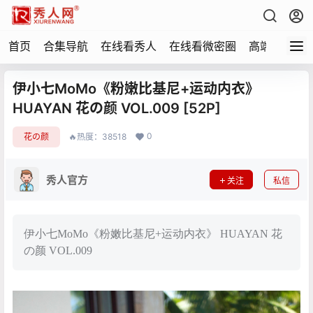
首页
合集导航
在线看秀人
在线看微密圈
高端写真
伊小七MoMo《粉嫩比基尼+运动内衣》
HUAYAN 花の颜 VOL.009 [52P]
0
花の颜
🔥热度：38518
秀人官方
关注
私信
伊小七MoMo《粉嫩比基尼+运动内衣》 HUAYAN 花
の颜 VOL.009