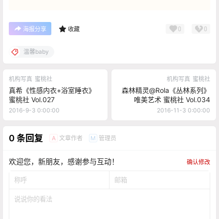
0
0
海报分享
收藏
温馨baby
机构写真
蜜桃社
机构写真
蜜桃社
真希《性感内衣+浴室睡衣》
森林精灵@Rola《丛林系列》
蜜桃社 Vol.027
唯美艺术 蜜桃社 Vol.034
2016-9-3 0:00:00
2016-11-3 0:00:00
0 条回复
文章作者
管理员
A
M
欢迎您，新朋友，感谢参与互动！
确认修改